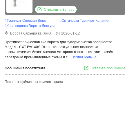
бесщеточным двигателем, защитой от
столкновений и конструкцией из
Отправить Запрос
нержавеющей стали 304 для безопасного
#
Турникет Сползая Ворот
#
Оптически Турникет Качания
контроля доступа
#
Качающиеся Ворота Доступа
Ворота барьера качания
2026-01-12
Противосоприкосновные ворота для супермаркетов сообщества
Модель: CXT-Bw140S Эта интеллектуальная полностью
автоматическая безстылочная моторная ворота включает в себя
передовые промышленные схемы и с...
Взгляд больше
Сообщения посетителя
Оставьте сообщение
Пока нет публичных комментариев