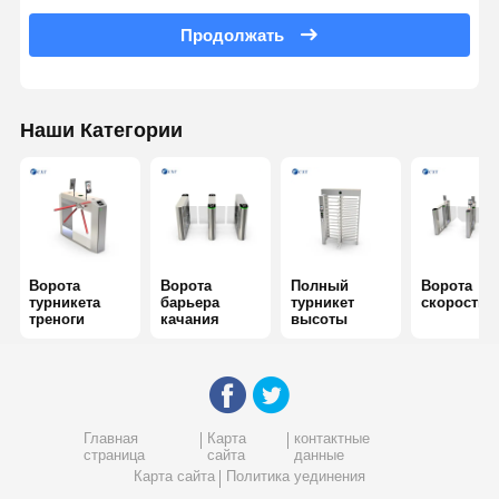
Продолжать
Стеклянный скользящий поворотник
Турникет откидной рукоятки
Наши Категории
Части ворота с поворотником
Машина распознавания лиц
Контроль доступа к пешеходным воротам
Сканер QR-кода
Ворота
Ворота
Полный
Ворота
турникета
барьера
турникет
скорости
треноги
качания
высоты
Парковочная машина
барьерные ворота
Оборудование для продажи билетов
Главная
Карта
контактные
страница
сайта
данные
Компоненты поворотника
Карта сайта
Политика уединения