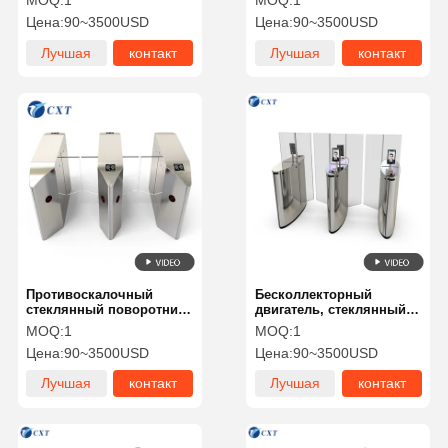
MOQ:
1
MOQ:
1
для контроля доступа с
одним каналом 510H-
Цена:
90~3500USD
Цена:
90~3500USD
оптическим распашным
турникетом 510S-
Лучшая
контакт
Лучшая
контакт
цена
цена
Противоскалочный
Бесколлекторный
стеклянный поворотник
двигатель, стеклянный
против бурения
распашной турникет,
MOQ:
1
MOQ:
1
искусственный
Цена:
90~3500USD
Цена:
90~3500USD
интеллект,
интеллектуальная
Лучшая
контакт
Лучшая
контакт
облачная обработка,
сообщество 510TY
цена
цена