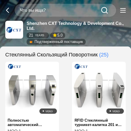
Shenzhen CXT Technology & Development Co.,
Ltd.
21
5.0
YEARS
Подтверженный поставщик
Стеклянный Скользящий Поворотник
(25)
Полностью
RFID Стеклянный
автоматический
турникет-калитка 201 из
стандартный турникет
нержавеющей стали с