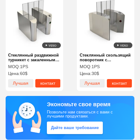
Стеклянный раздвижной
Стеклянный скользящий
турникет с закаленным
поворотник с
стеклом и нержавеющей
напряжением AC220 и
MOQ:
1PS
MOQ:
1PS
сталью для режима
закаленным стеклом из
Цена:
60$
Цена:
30$
раздвижения и
нержавеющей стали для
интерфейсами RS485
безопасного контроля
Лучшая
контакт
Лучшая
контакт
TCP/IP
доступа
цена
цена
Экономьте свое время
Позвольте нам связаться с вами с
лучшими продуктами.
Дайте ваше требование