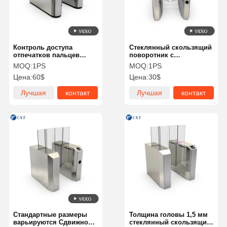
Контроль доступа
Стеклянный скользящий
отпечатков пальцев
поворотник с
Стеклянный скользящий
электромагнитной
MOQ:
1PS
MOQ:
1PS
поворотник с защитой от
блокировкой и рабочей
Цена:
60$
Цена:
30$
щелчка и скоростью
влажностью ≤ 95% без
пропуска около 30
конденсации для
Лучшая
контакт
Лучшая
контакт
человек в минуту для
безопасного контроля
входа
доступа
цена
цена
Домой
Продукты
О Нас
Экскурсия
По Заводу
Стандартные размеры
Толщина головы 1,5 мм
варьируются Сдвижной
стеклянный скользящий