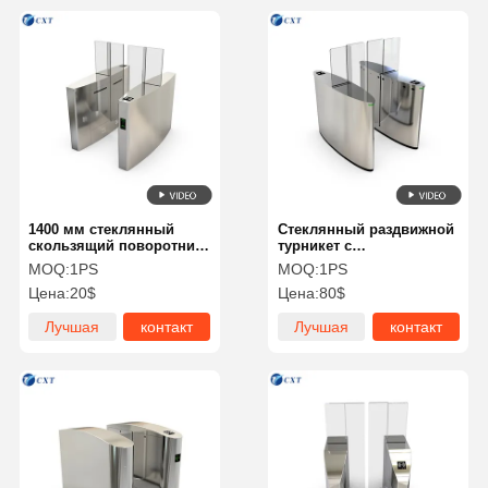
1400 мм стеклянный
Стеклянный раздвижной
скользящий поворотник
турникет с
с защитной защитой от
электромагнитным
MOQ:
1PS
MOQ:
1PS
зажима, интеграцией
замком и интерфейсом
Цена:
20$
Цена:
80$
аварийной пожарной
связи TCP/IP для
сигнализации и
безопасного контроля
Лучшая
контакт
Лучшая
контакт
электромагнитным
доступа и защиты от
замком для офисных
защемления
цена
цена
зданий