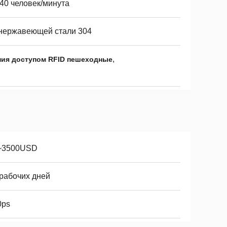
-40 человек/минута
 нержавеющей стали 304
,
ния доступом RFID пешеходные
~3500USD
 рабочих дней
0ps