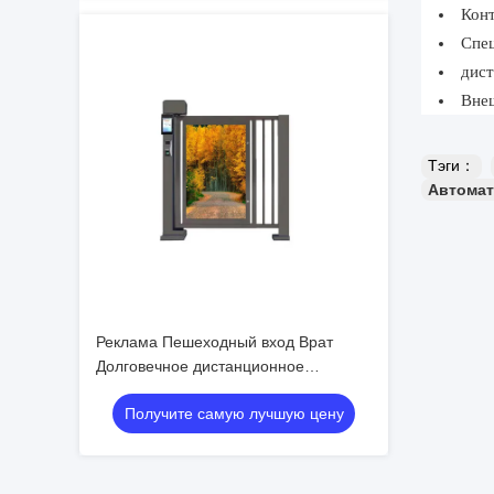
Конт
Спец
дист
Внеш
Тэги：
Автомат
Реклама Пешеходный вход Врат
Долговечное дистанционное
управление с проверкой IC-карты
Получите самую лучшую цену