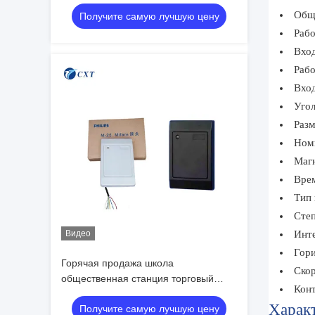
офис, эмитент RFID/IC/ID карт
Общи
Получите самую лучшую цену
распознавания
Рабо
Вхо
Рабо
Вход
Угол
Разм
Ном
Магн
Врем
Тип 
Степ
Видео
Инте
Гори
Горячая продажа школа
Скор
общественная станция торговый
Конт
центр квадратный полный
Характ
Получите самую лучшую цену
автоматический RFID / IC / ID