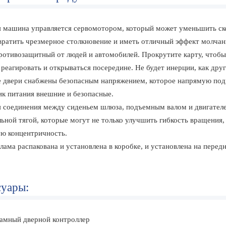
 машина управляется сервомотором, который может уменьшить ско
вратить чрезмерное столкновение и иметь отличный эффект молчан
ротивозащитный от людей и автомобилей. Прокрутите карту, чтобы 
реагировать и открываться посередине. Не будет инерции, как друг
 двери снабжены безопасным напряжением, которое напрямую подк
ик питания внешние и безопасные.
 соединения между сиденьем шлюза, подъемным валом и двигател
льной тягой, которые могут не только улучшить гибкость вращения
ю концентричность.
лама распакована и установлена в коробке, и установлена на передн
суары:
амный дверной контроллер