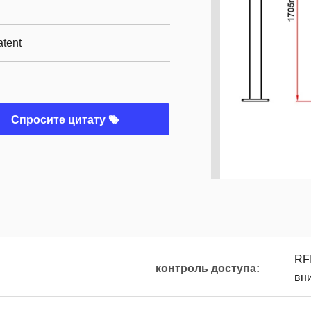
atent
Спросите цитату
RFI
контроль доступа:
вн