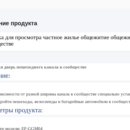
ние продукта
ка для просмотра частное жилье общежитие общежи
естве
я дверь пешеходного канала в сообществе
ние:
висимости от разной ширины канала в сообществе специально уста
пройти пешеходы, велосипеды и батарейные автомобили в сообщест
етры продукта:
ер модели: EF-GGM04