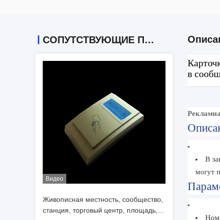
Описа
СОПУТСТВУЮЩИЕ ПРОДУКТЫ
Карточ
в сообщ
Рекламна
Описа
В за
могут 
Видео
Парам
Живописная местность, сообщество,
станция, торговый центр, площадь,
Ном