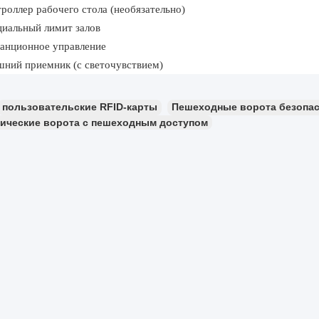
роллер рабочего стола (необязательно)
иальный лимит залов
анционное управление
ний приемник (с светочувствием)
пользовательские RFID-карты
Пешеходные ворота безопа
ические ворота с пешеходным доступом