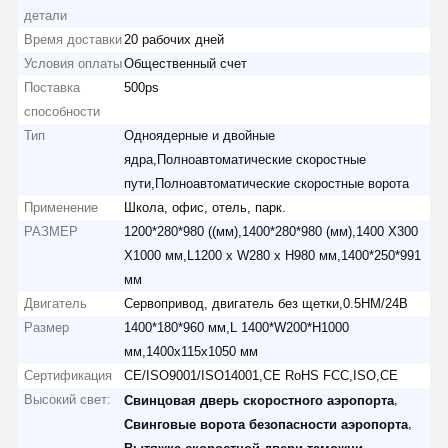
детали
Время доставки
20 рабочих дней
Условия оплаты
Общественный счет
Поставка
500ps
способности
Тип
Одноядерные и двойные
ядра,Полноавтоматические скоростные
пути,Полноавтоматические скоростные ворота
Применение
Школа, офис, отель, парк.
РАЗМЕР
1200*280*980 ((мм),1400*280*980 (мм),1400 X300
X1000 мм,L1200 x W280 x H980 мм,1400*250*991
мм
Двигатель
Сервопривод, двигатель без щетки,0.5НМ/24В
Размер
1400*180*960 мм,L 1400*W200*H1000
мм,1400x115x1050 мм
Сертификация
CE/ISO9001/ISO14001,CE RoHS FCC,ISO,CE
Высокий свет:
,
Свинцовая дверь скоростного аэропорта
,
Свинговые ворота безопасности аэропорта