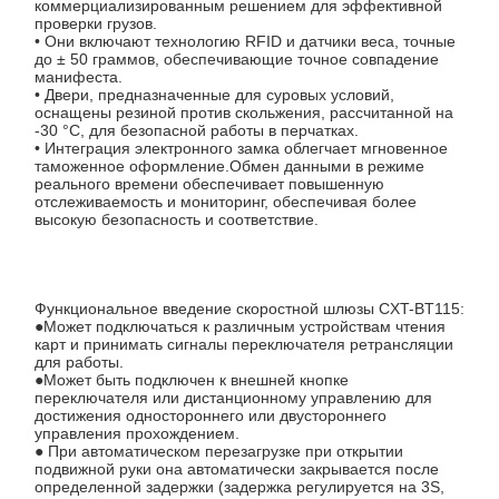
коммерциализированным решением для эффективной
проверки грузов.
• Они включают технологию RFID и датчики веса, точные
до ± 50 граммов, обеспечивающие точное совпадение
манифеста.
• Двери, предназначенные для суровых условий,
оснащены резиной против скольжения, рассчитанной на
-30 °C, для безопасной работы в перчатках.
• Интеграция электронного замка облегчает мгновенное
таможенное оформление.Обмен данными в режиме
реального времени обеспечивает повышенную
отслеживаемость и мониторинг, обеспечивая более
высокую безопасность и соответствие.
Функциональное введение скоростной шлюзы CXT-BT115:
●Может подключаться к различным устройствам чтения
карт и принимать сигналы переключателя ретрансляции
для работы.
●Может быть подключен к внешней кнопке
переключателя или дистанционному управлению для
достижения одностороннего или двустороннего
управления прохождением.
Домой
Продукты
О Нас
Экскурсия
● При автоматическом перезагрузке при открытии
По Заводу
подвижной руки она автоматически закрывается после
определенной задержки (задержка регулируется на 3S,