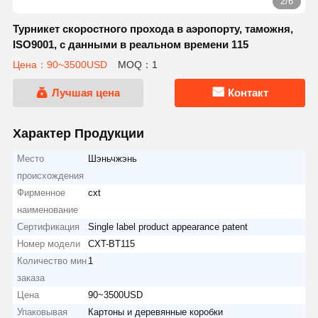
2/6
Турникет скоростного прохода в аэропорту, таможня,
ISO9001, с данными в реальном времени 115
Цена：90~3500USD
MOQ：1
Лучшая цена
Контакт
Характер Продукции
Место
Шэньчжэнь
происхождения
Фирменное
cxt
наименование
Сертификация
Single label product appearance patent
Номер модели
CXT-BT115
Количество мин
1
заказа
Цена
90~3500USD
Упаковывая
Картоны и деревянные коробки